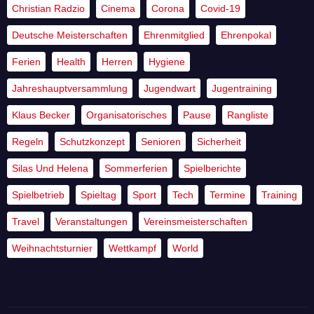
Christian Radzio
Cinema
Corona
Covid-19
Deutsche Meisterschaften
Ehrenmitglied
Ehrenpokal
Ferien
Health
Herren
Hygiene
Jahreshauptversammlung
Jugendwart
Jugentraining
Klaus Becker
Organisatorisches
Pause
Rangliste
Regeln
Schutzkonzept
Senioren
Sicherheit
Silas Und Helena
Sommerferien
Spielberichte
Spielbetrieb
Spieltag
Sport
Tech
Termine
Training
Travel
Veranstaltungen
Vereinsmeisterschaften
Weihnachtsturnier
Wettkampf
World