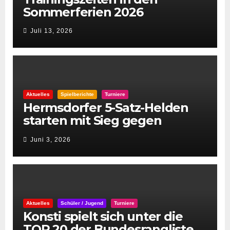
Sommerferien 2026
Juli 13, 2026
Aktuelles
Spielberichte
Turniere
Hermsdorfer 5-Satz-Helden
starten mit Sieg gegen
Spintastics in den STC 2026
Juni 3, 2026
Aktuelles
Schüler / Jugend
Turniere
Konsti spielt sich unter die
TOP 20 der Bundesrangliste