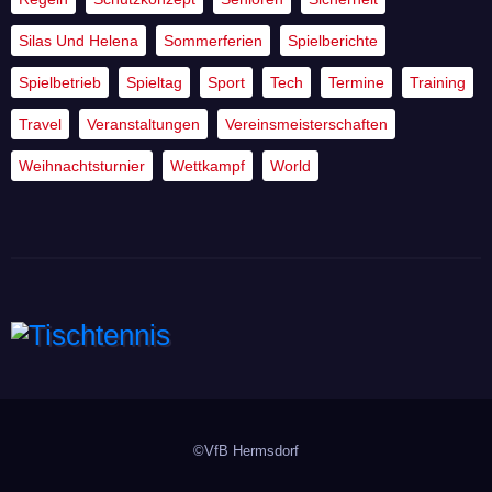
Silas Und Helena
Sommerferien
Spielberichte
Spielbetrieb
Spieltag
Sport
Tech
Termine
Training
Travel
Veranstaltungen
Vereinsmeisterschaften
Weihnachtsturnier
Wettkampf
World
Tischtennis
©VfB Hermsdorf