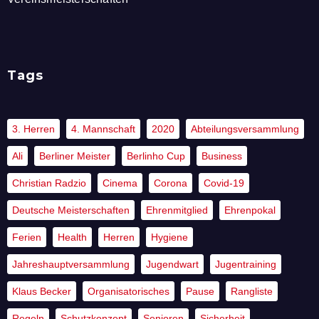
Tags
3. Herren
4. Mannschaft
2020
Abteilungsversammlung
Ali
Berliner Meister
Berlinho Cup
Business
Christian Radzio
Cinema
Corona
Covid-19
Deutsche Meisterschaften
Ehrenmitglied
Ehrenpokal
Ferien
Health
Herren
Hygiene
Jahreshauptversammlung
Jugendwart
Jugentraining
Klaus Becker
Organisatorisches
Pause
Rangliste
Regeln
Schutzkonzept
Senioren
Sicherheit