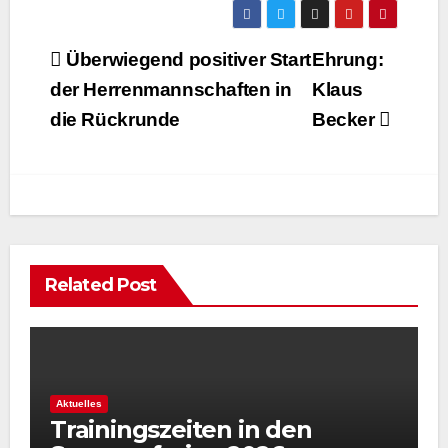
Beitragsnavigation
Überwiegend positiver Start
Ehrung:
der Herrenmannschaften in
Klaus
die Rückrunde
Becker
Related Post
Aktuelles
Trainingszeiten in den