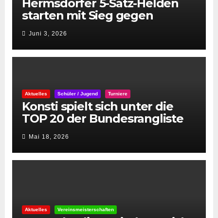
Hermsdorfer 5-Satz-Helden
starten mit Sieg gegen
Spintastics in den STC 2026
Juni 3, 2026
Aktuelles
Schüler / Jugend
Turniere
Konsti spielt sich unter die
TOP 20 der Bundesrangliste
👏
Mai 18, 2026
Aktuelles
Vereinsmeisterschaften