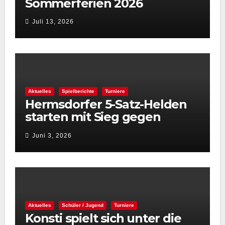
Sommerferien 2026
Juli 13, 2026
Aktuelles
Spielberichte
Turniere
Hermsdorfer 5-Satz-Helden
starten mit Sieg gegen
Spintastics in den STC 2026
Juni 3, 2026
Aktuelles
Schüler / Jugend
Turniere
Konsti spielt sich unter die