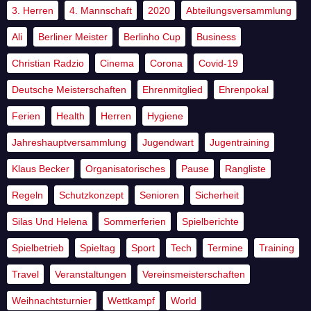
3. Herren
4. Mannschaft
2020
Abteilungsversammlung
Ali
Berliner Meister
Berlinho Cup
Business
Christian Radzio
Cinema
Corona
Covid-19
Deutsche Meisterschaften
Ehrenmitglied
Ehrenpokal
Ferien
Health
Herren
Hygiene
Jahreshauptversammlung
Jugendwart
Jugentraining
Klaus Becker
Organisatorisches
Pause
Rangliste
Regeln
Schutzkonzept
Senioren
Sicherheit
Silas Und Helena
Sommerferien
Spielberichte
Spielbetrieb
Spieltag
Sport
Tech
Termine
Training
Travel
Veranstaltungen
Vereinsmeisterschaften
Weihnachtsturnier
Wettkampf
World