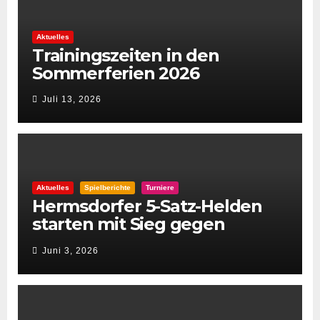
Aktuelles
Trainingszeiten in den
Sommerferien 2026
Juli 13, 2026
Aktuelles
Spielberichte
Turniere
Hermsdorfer 5-Satz-Helden
starten mit Sieg gegen
Spintastics in den STC 2026
Juni 3, 2026