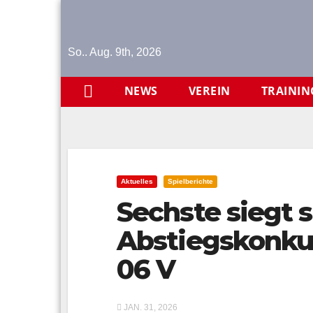
Skip
to
content
So.. Aug. 9th, 2026
NEWS
VEREIN
TRAININ
Aktuelles
Spielberichte
Sechste siegt 
Abstiegskonku
06 V
JAN. 31, 2026