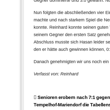
Gegner dominierte und 3:0 gewann. Nun
Nun folgten die abschließenden vier E
machte und nach starkem Spiel die Ner
konnte. Reinhard konnte seinen guten 
seinem Gegner den ersten Satz genehm
Abschluss musste sich Hasan leider s
den er hätte auch gewinnen können, 0
Danach genehmigten wir uns noch ein 
Verfasst von: Reinhard
Beitragsnavigation
Senioren erobern nach 7:1 gege
Tempelhof-Mariendorf die Tabellen