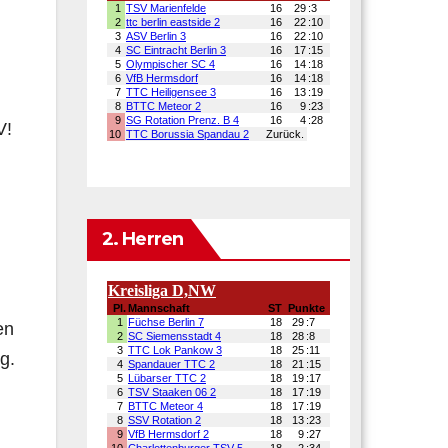
V!
2. Herren
en
g.