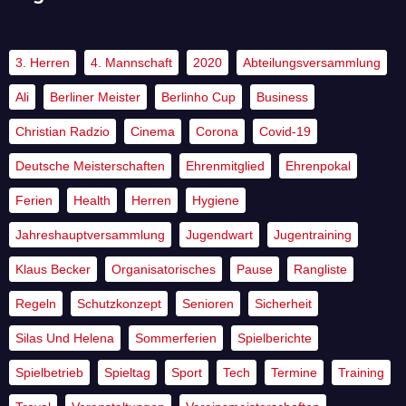
3. Herren
4. Mannschaft
2020
Abteilungsversammlung
Ali
Berliner Meister
Berlinho Cup
Business
Christian Radzio
Cinema
Corona
Covid-19
Deutsche Meisterschaften
Ehrenmitglied
Ehrenpokal
Ferien
Health
Herren
Hygiene
Jahreshauptversammlung
Jugendwart
Jugentraining
Klaus Becker
Organisatorisches
Pause
Rangliste
Regeln
Schutzkonzept
Senioren
Sicherheit
Silas Und Helena
Sommerferien
Spielberichte
Spielbetrieb
Spieltag
Sport
Tech
Termine
Training