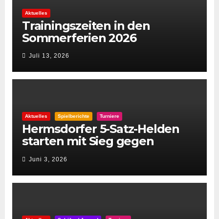
Aktuelles
Trainingszeiten in den
Sommerferien 2026
Juli 13, 2026
Aktuelles
Spielberichte
Turniere
Hermsdorfer 5-Satz-Helden
starten mit Sieg gegen
Spintastics in den STC 2026
Juni 3, 2026