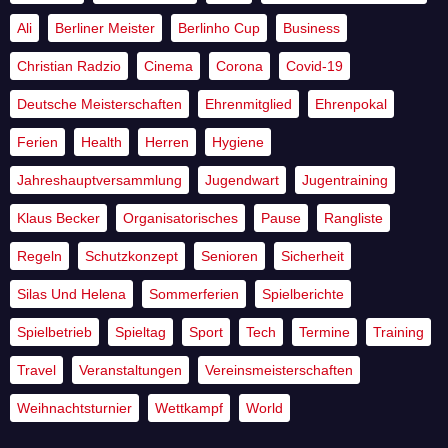
Ali
Berliner Meister
Berlinho Cup
Business
Christian Radzio
Cinema
Corona
Covid-19
Deutsche Meisterschaften
Ehrenmitglied
Ehrenpokal
Ferien
Health
Herren
Hygiene
Jahreshauptversammlung
Jugendwart
Jugentraining
Klaus Becker
Organisatorisches
Pause
Rangliste
Regeln
Schutzkonzept
Senioren
Sicherheit
Silas Und Helena
Sommerferien
Spielberichte
Spielbetrieb
Spieltag
Sport
Tech
Termine
Training
Travel
Veranstaltungen
Vereinsmeisterschaften
Weihnachtsturnier
Wettkampf
World