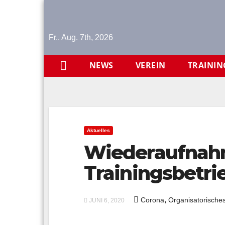
Skip
to
content
Fr.. Aug. 7th, 2026
NEWS
VEREIN
TRAININ
Aktuelles
Wiederaufnah
Trainingsbetri
,
Corona
Organisatorische
JUNI 6, 2020