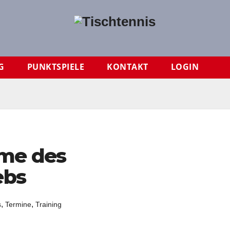
G
PUNKTSPIELE
KONTAKT
LOGIN
me des
ebs
,
,
s
Termine
Training