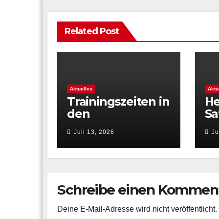
Related Post
Aktuelles
Aktu
Trainingszeiten in
He
den
Sa
Sommerferien
st
Juli 13, 2026
Ju
2026
ge
in
Schreibe einen Kommen
Deine E-Mail-Adresse wird nicht veröffentlicht.