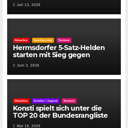
Juli 13, 2026
Aktuelles
Spielberichte
Turniere
Hermsdorfer 5-Satz-Helden
starten mit Sieg gegen
Spintastics in den STC 2026
Juni 3, 2026
Aktuelles
Schüler / Jugend
Turniere
Konsti spielt sich unter die
TOP 20 der Bundesrangliste
👏
Mai 18, 2026