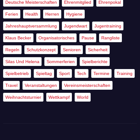
Deutsche Meisterschaften
Ehrenmitglied
Ehrenpokal
Ferien
Health
Herren
Hygiene
Jahreshauptversammlung
Jugendwart
Jugentraining
Klaus Becker
Organisatorisches
Pause
Rangliste
Regeln
Schutzkonzept
Senioren
Sicherheit
Silas Und Helena
Sommerferien
Spielberichte
Spielbetrieb
Spieltag
Sport
Tech
Termine
Training
Travel
Veranstaltungen
Vereinsmeisterschaften
Weihnachtsturnier
Wettkampf
World