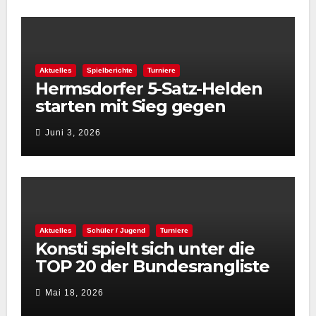
Aktuelles
Spielberichte
Turniere
Hermsdorfer 5-Satz-Helden
starten mit Sieg gegen
Spintastics in den STC 2026
Juni 3, 2026
Aktuelles
Schüler / Jugend
Turniere
Konsti spielt sich unter die
TOP 20 der Bundesrangliste
👏
Mai 18, 2026