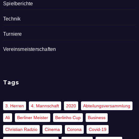
Spielberichte
Technik
Turniere
Vereinsmeisterschaften
Tags
3. Herren
4. Mannschaft
2020
Abteilungsversammlung
Ali
Berliner Meister
Berlinho Cup
Business
Christian Radzio
Cinema
Corona
Covid-19