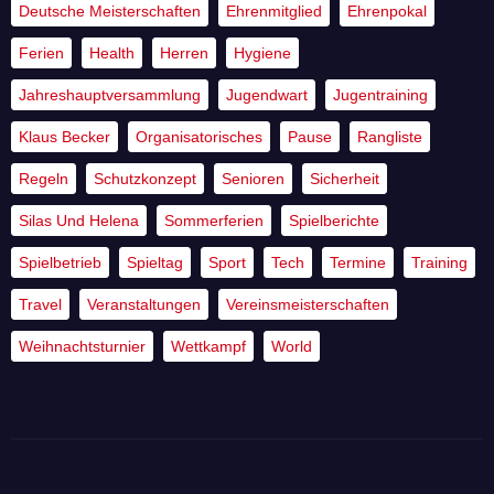
Deutsche Meisterschaften
Ehrenmitglied
Ehrenpokal
Ferien
Health
Herren
Hygiene
Jahreshauptversammlung
Jugendwart
Jugentraining
Klaus Becker
Organisatorisches
Pause
Rangliste
Regeln
Schutzkonzept
Senioren
Sicherheit
Silas Und Helena
Sommerferien
Spielberichte
Spielbetrieb
Spieltag
Sport
Tech
Termine
Training
Travel
Veranstaltungen
Vereinsmeisterschaften
Weihnachtsturnier
Wettkampf
World