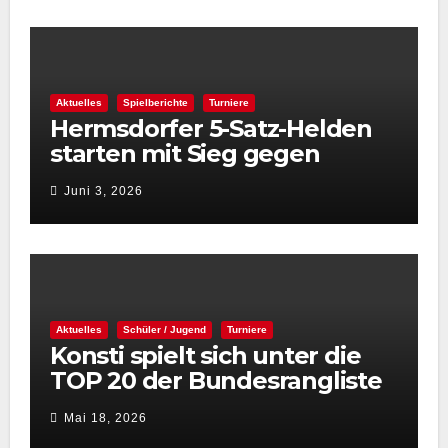
Aktuelles
Spielberichte
Turniere
Hermsdorfer 5-Satz-Helden
starten mit Sieg gegen
Spintastics in den STC 2026
Juni 3, 2026
Aktuelles
Schüler / Jugend
Turniere
Konsti spielt sich unter die
TOP 20 der Bundesrangliste
👏
Mai 18, 2026