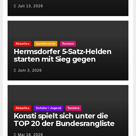
Juli 13, 2026
Aktuelles
Spielberichte
Turniere
Hermsdorfer 5-Satz-Helden
starten mit Sieg gegen
Spintastics in den STC 2026
Juni 3, 2026
Aktuelles
Schüler / Jugend
Turniere
Konsti spielt sich unter die
TOP 20 der Bundesrangliste
👏
Mai 18, 2026