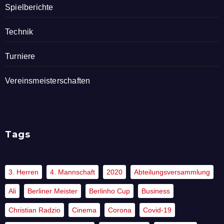
Spielberichte
Technik
Turniere
Vereinsmeisterschaften
Tags
3. Herren
4. Mannschaft
2020
Abteilungsversammlung
Ali
Berliner Meister
Berlinho Cup
Business
Christian Radzio
Cinema
Corona
Covid-19