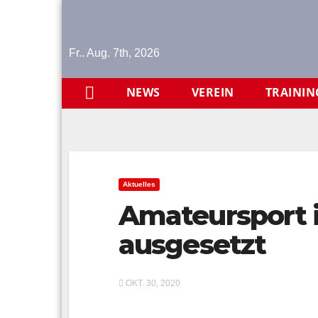
Skip
to
content
Fr.. Aug. 7th, 2026
NEWS
VEREIN
TRAININ
Aktuelles
Amateursport 
ausgesetzt
OKT. 30, 2020