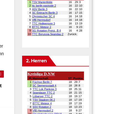
er
nn
2. Herren
t