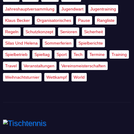
Jahreshauptversammlung
Jugendwart
Jugentraining
Klaus Becker
Organisatorisches
Pause
Rangliste
Regeln
Schutzkonzept
Senioren
Sicherheit
Silas Und Helena
Sommerferien
Spielberichte
Spielbetrieb
Spieltag
Sport
Tech
Termine
Training
Travel
Veranstaltungen
Vereinsmeisterschaften
Weihnachtsturnier
Wettkampf
World