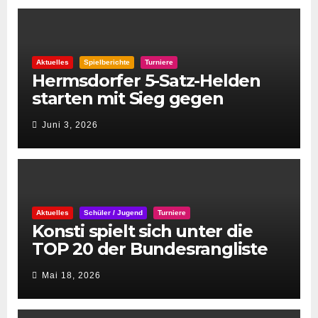
Aktuelles
Spielberichte
Turniere
Hermsdorfer 5-Satz-Helden
starten mit Sieg gegen
Spintastics in den STC 2026
Juni 3, 2026
Aktuelles
Schüler / Jugend
Turniere
Konsti spielt sich unter die
TOP 20 der Bundesrangliste
👏
Mai 18, 2026