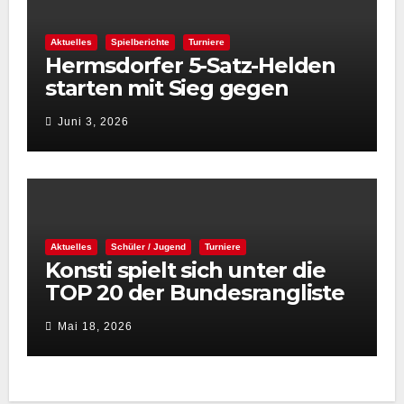
Aktuelles
Spielberichte
Turniere
Hermsdorfer 5-Satz-Helden
starten mit Sieg gegen
Spintastics in den STC 2026
Juni 3, 2026
Aktuelles
Schüler / Jugend
Turniere
Konsti spielt sich unter die
TOP 20 der Bundesrangliste
👏
Mai 18, 2026