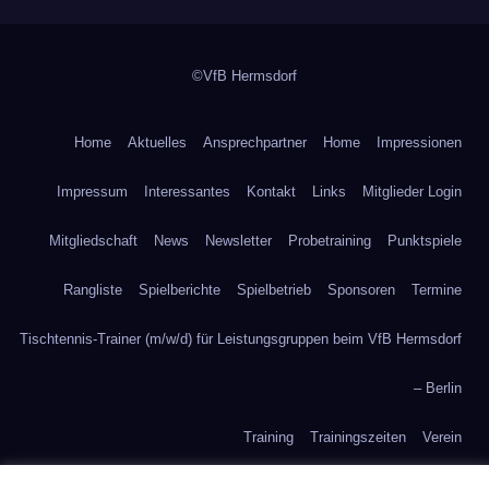
Tischtennis
©VfB Hermsdorf
Home
Aktuelles
Ansprechpartner
Home
Impressionen
Impressum
Interessantes
Kontakt
Links
Mitglieder Login
Mitgliedschaft
News
Newsletter
Probetraining
Punktspiele
Rangliste
Spielberichte
Spielbetrieb
Sponsoren
Termine
Tischtennis-Trainer (m/w/d) für Leistungsgruppen beim VfB Hermsdorf
– Berlin
Training
Trainingszeiten
Verein