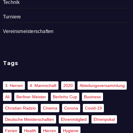
Technik
Turniere
Vereinsmeisterschaften
Tags
3. Herren
4. Mannschaft
2020
Abteilungsversammlung
Ali
Berliner Meister
Berlinho Cup
Business
Christian Radzio
Cinema
Corona
Covid-19
Deutsche Meisterschaften
Ehrenmitglied
Ehrenpokal
Ferien
Health
Herren
Hygiene