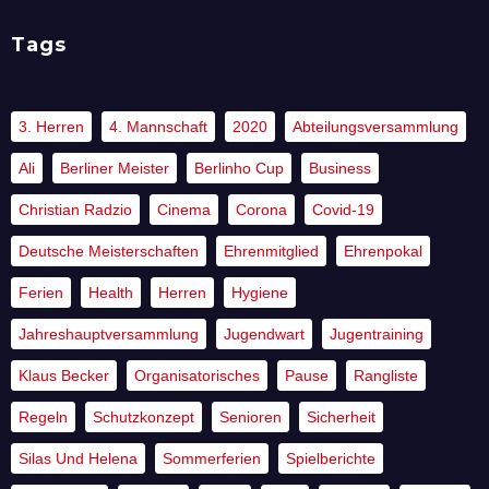
Tags
3. Herren
4. Mannschaft
2020
Abteilungsversammlung
Ali
Berliner Meister
Berlinho Cup
Business
Christian Radzio
Cinema
Corona
Covid-19
Deutsche Meisterschaften
Ehrenmitglied
Ehrenpokal
Ferien
Health
Herren
Hygiene
Jahreshauptversammlung
Jugendwart
Jugentraining
Klaus Becker
Organisatorisches
Pause
Rangliste
Regeln
Schutzkonzept
Senioren
Sicherheit
Silas Und Helena
Sommerferien
Spielberichte