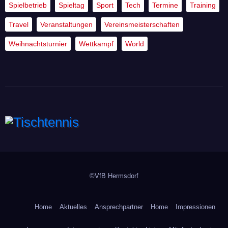
Spielbetrieb
Spieltag
Sport
Tech
Termine
Training
Travel
Veranstaltungen
Vereinsmeisterschaften
Weihnachtsturnier
Wettkampf
World
Tischtennis
©VfB Hermsdorf
Home
Aktuelles
Ansprechpartner
Home
Impressionen