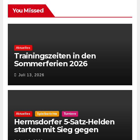
You Missed
Aktuelles
Trainingszeiten in den
Sommerferien 2026
Juli 13, 2026
Aktuelles
Spielberichte
Turniere
Hermsdorfer 5-Satz-Helden
starten mit Sieg gegen
Spintastics in den STC 2026